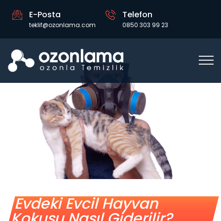
E-Posta
Telefon
teklif@ozonlama.com
0850 303 99 23
Evdeki Evcil Hayvan
Kokusu Nasıl Giderilir?