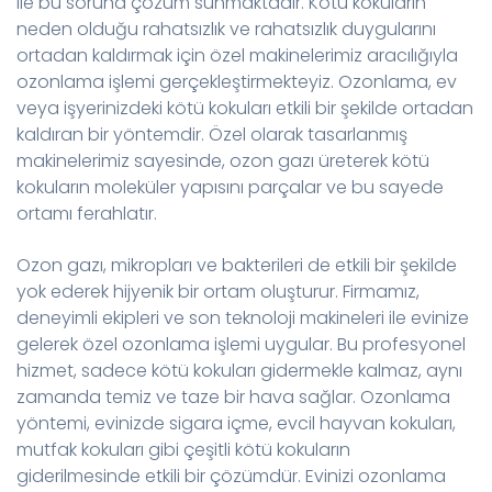
ile bu soruna çözüm sunmaktadır. Kötü kokuların
neden olduğu rahatsızlık ve rahatsızlık duygularını
ortadan kaldırmak için özel makinelerimiz aracılığıyla
ozonlama işlemi gerçekleştirmekteyiz. Ozonlama, ev
veya işyerinizdeki kötü kokuları etkili bir şekilde ortadan
kaldıran bir yöntemdir. Özel olarak tasarlanmış
makinelerimiz sayesinde, ozon gazı üreterek kötü
kokuların moleküler yapısını parçalar ve bu sayede
ortamı ferahlatır.
Ozon gazı, mikropları ve bakterileri de etkili bir şekilde
yok ederek hijyenik bir ortam oluşturur. Firmamız,
deneyimli ekipleri ve son teknoloji makineleri ile evinize
gelerek özel ozonlama işlemi uygular. Bu profesyonel
hizmet, sadece kötü kokuları gidermekle kalmaz, aynı
zamanda temiz ve taze bir hava sağlar. Ozonlama
yöntemi, evinizde sigara içme, evcil hayvan kokuları,
mutfak kokuları gibi çeşitli kötü kokuların
giderilmesinde etkili bir çözümdür. Evinizi ozonlama